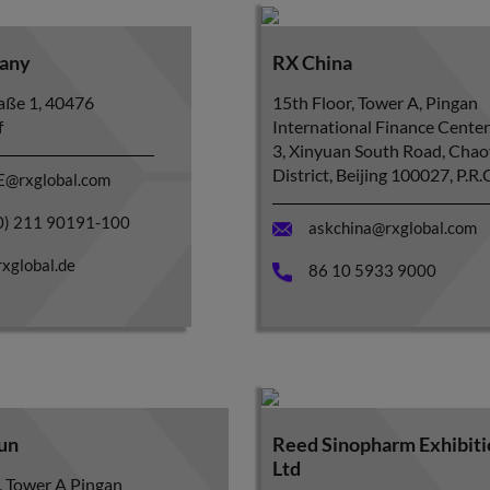
any
RX China
aße 1, 40476
15th Floor, Tower A, Pingan
f
International Finance Center
3, Xinyuan South Road, Cha
District, Beijing 100027, P.R
E@rxglobal.com
0) 211 90191-100
askchina@rxglobal.com
xglobal.de
86 10 5933 9000
un
Reed Sinopharm Exhibitio
Ltd
, Tower A Pingan