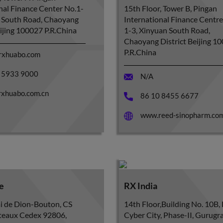
nal Finance Center No.1-
15th Floor, Tower B, Pingan
n South Road, Chaoyang
International Finance Centre
eijing 100027 P.R.China
1-3, Xinyuan South Road,
Chaoyang District Beijing 1
P.R.China
rxhuabo.com
 5933 9000
N/A
xhuabo.com.cn
86 10 8455 6677
www.reed-sinopharm.co
e
RX India
i de Dion-Bouton, CS
14th Floor,Building No. 10B,
teaux Cedex 92806,
Cyber City, Phase-II, Gurugr