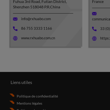
Fuhua 3rd Road, Futian District,
France
Shenzhen 518048 P.R.China
info@rxhuabo.com
communica
86 755 3333 1166
33 (0
www.rxhuabo.com.cn
https:
Liens utiles
Politique de confidentialité
Mentions légales