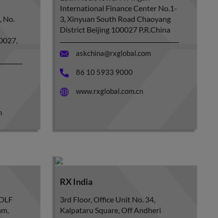
International Finance Center No.1-
, No.
3, Xinyuan South Road Chaoyang
District Beijing 100027 P.R.China
00027,
askchina@rxglobal.com
86 10 5933 9000
www.rxglobal.com.cn
m
RX India
 DLF
3rd Floor, Office Unit No. 34,
am,
Kalpataru Square, Off Andheri