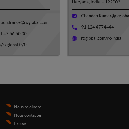
Haryana, India – 122002.
Chandan.Kumar@rxgloba
tion.france@rxglobal.com
91 124 4774444
)1 47 56 50 00
rxglobal.com/rx-india
//rxglobal.fr/fr
Nous rejoindre
Nous contacter
Presse