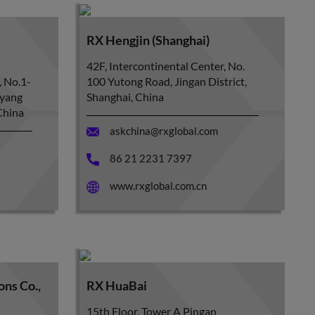
RX Hengjin (Shanghai)
42F, Intercontinental Center, No.
, No.1-
100 Yutong Road, Jingan District,
oyang
Shanghai, China
.China
askchina@rxglobal.com
86 21 2231 7397
www.rxglobal.com.cn
ns Co.,
RX HuaBai
15th Floor, Tower A Pingan