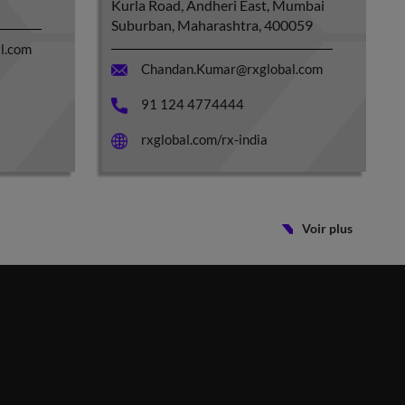
Kurla Road, Andheri East, Mumbai
Suburban, Maharashtra, 400059
l.com
Chandan.Kumar@rxglobal.com
91 124 4774444
rxglobal.com/rx-india
Voir plus