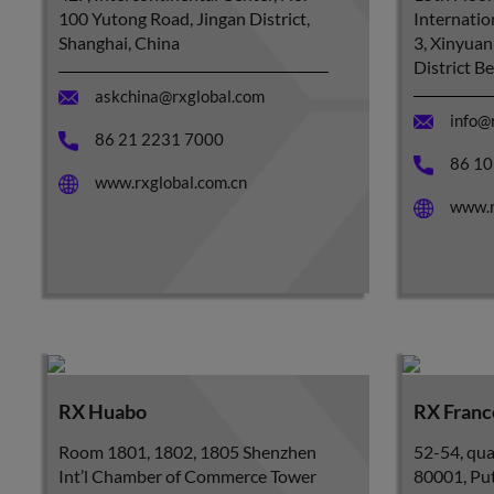
100 Yutong Road, Jingan District,
Internatio
Shanghai, China
3, Xinyua
District B
askchina@rxglobal.com
info@
86 21 2231 7000
86 10
www.rxglobal.com.cn
www.r
RX Huabo
RX Franc
Room 1801, 1802, 1805 Shenzhen
52-54, qua
Int’l Chamber of Commerce Tower
80001, Pu