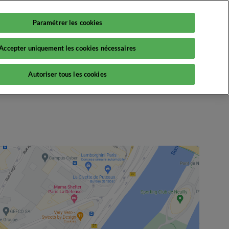
English
Paramétrer les cookies
RX France
Français
Accepter uniquement les cookies nécessaires
nements
La vie chez RX France
Presse
Contact
Autoriser tous les cookies