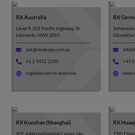
RX Australia
RX Germ
Level 9, 201 Pacific Highway, St
Johannstr
Leonards, NSW 2065
Düsseldor
ask@reedexpo.com.au
infoD
61 2 9422 2500
+49 (
rxglobal.com/rx-australia
www.r
RX Kuozhan (Shanghai)
RX Huaq
42F, Intercontinental Center, No.
15th Floor